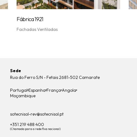
Fac
Fábrica 1921
Fachadas Ventiladas
Sede
Rua do Ferro S/N - Fetais 2681-502 Camarate
Portugal
Espanha
França
Angola
Moçambique
sotecnisol-rev@sotecnisol.pt
+351 219 488 400
(Chamada para a rede fixa nacional)