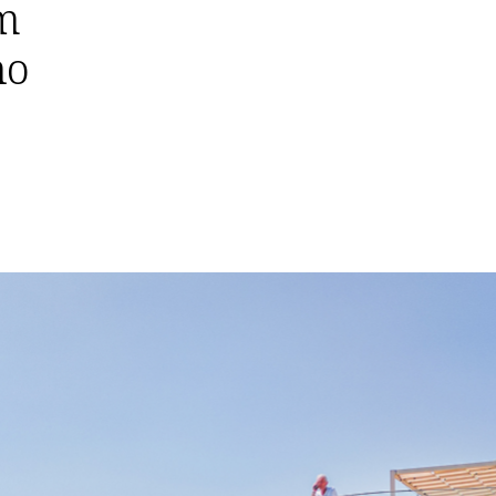
om
ho