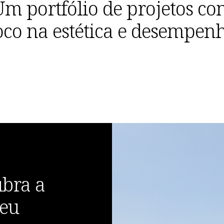
m portfólio de projetos c
oco na estética e desempen
ubra a
seu