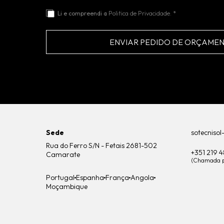
Li e compreendi a
Politica de Privacidade.
*
ENVIAR PEDIDO DE ORÇAME
Sede
sotecnisol
Rua do Ferro S/N - Fetais 2681-502
+351 219 
Camarate
(Chamada pa
Portugal
Espanha
França
Angola
Moçambique